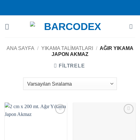
İçeriğe
atla
ANA SAYFA
/
YIKAMA TALIMATLARI
/
AĞIR YIKAMA
JAPON AKMAZ
FILTRELE