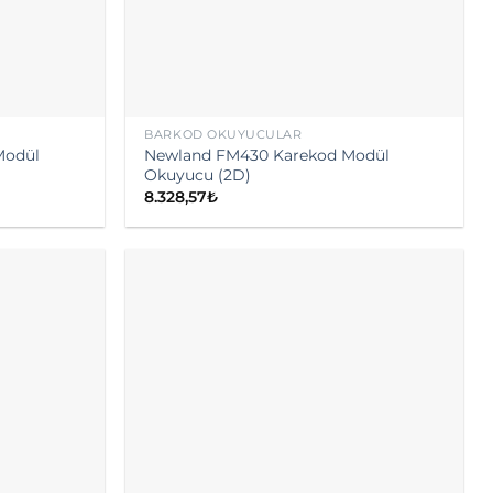
BARKOD OKUYUCULAR
Modül
Newland FM430 Karekod Modül
Okuyucu (2D)
8.328,57
₺