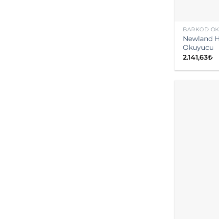
BARKOD O
Newland H
Okuyucu
2.141,63
₺