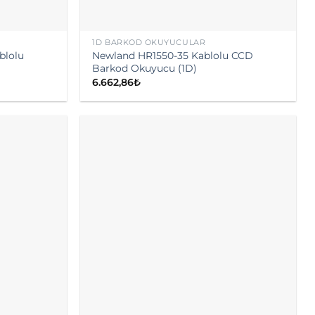
1D BARKOD OKUYUCULAR
blolu
Newland HR1550-35 Kablolu CCD
Barkod Okuyucu (1D)
6.662,86
₺