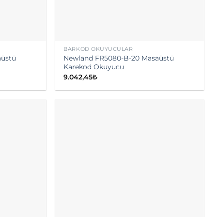
BARKOD OKUYUCULAR
aüstü
Newland FR5080-B-20 Masaüstü
Karekod Okuyucu
9.042,45
₺