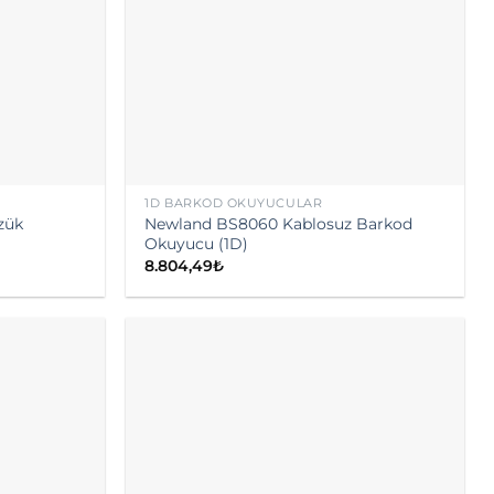
1D BARKOD OKUYUCULAR
zük
Newland BS8060 Kablosuz Barkod
Okuyucu (1D)
8.804,49
₺