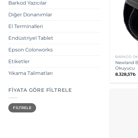
Barkod Yazıcılar
Diğer Donanımlar
El Terminalleri
Endüstriyel Tablet
Epson Colorworks
BARKOD O
Etiketler
Newland B
Okuyucu
Yıkama Talimatları
8.328,57
₺
FIYATA GÖRE FILTRELE
En
En
FILTRELE
düşük
yüksek
fiyat
fiyat