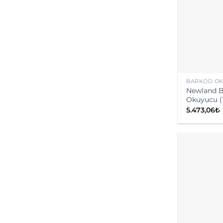
BARKOD O
Newland B
Okuyucu (
5.473,06
₺