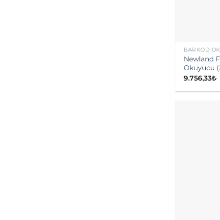
BARKOD O
Newland 
Okuyucu (
9.756,33
₺