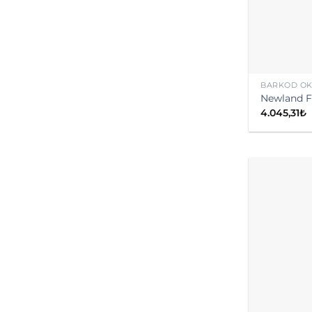
BARKOD O
Newland F
4.045,31
₺