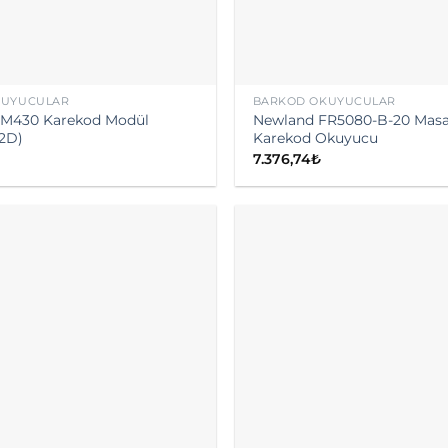
KUYUCULAR
BARKOD OKUYUCULAR
FM430 Karekod Modül
Newland FR5080-B-20 Mas
2D)
Karekod Okuyucu
7.376,74
₺