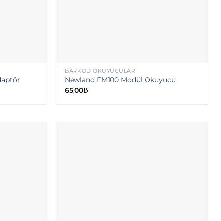
BARKOD OKUYUCULAR
daptör
Newland FM100 Modül Okuyucu
65,00
₺