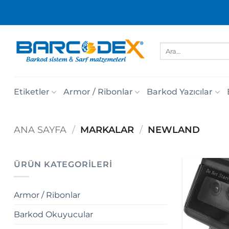
İçeriğe
atla
Ara:
Etiketler
Armor / Ribonlar
Barkod Yazıcılar
ANA SAYFA
/
MARKALAR
/
NEWLAND
ÜRÜN KATEGORILERI
Armor / Ribonlar
Barkod Okuyucular