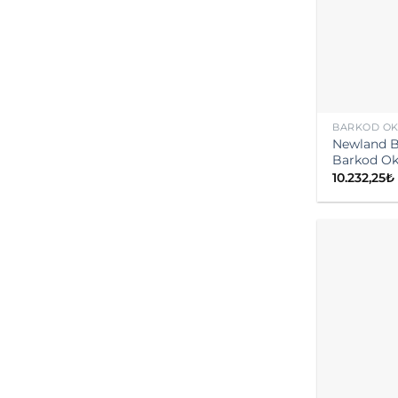
BARKOD O
Newland B
Barkod Ok
10.232,25
₺