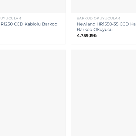
KUYUCULAR
BARKOD OKUYUCULAR
R1250 CCD Kablolu Barkod
Newland HR1550-35 CCD Ka
Barkod Okuyucu
4.759,19
₺