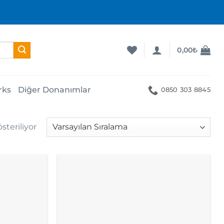
0,00
₺
rks
Diğer Donanımlar
0850 303 8845
teriliyor