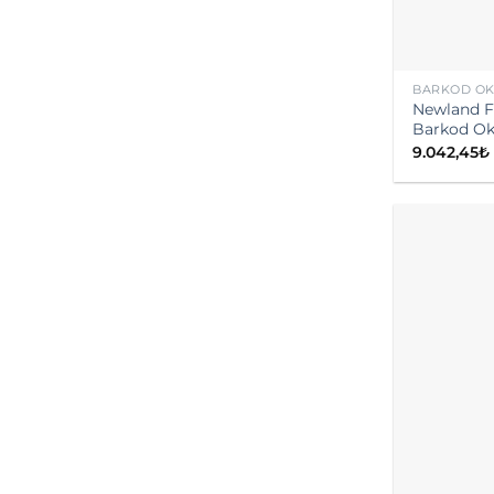
BARKOD O
Newland F
Barkod O
9.042,45
₺