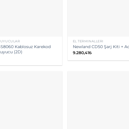
KUYUCULAR
EL TERMINALLERI
S8060 Kablosuz Karekod
Newland CD50 Şarj Kiti + A
uyucu (2D)
9.280,41
₺