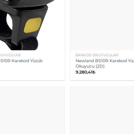
KUYUCULAR
BARKOD OKUYUCULAR
S10R Karekod Yüzük
Newland BS10R Karekod Yü
Okuyucu (2D)
9.280,41
₺