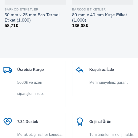
BARKOD ETIKETLER
BARKOD ETIKETLER
50 mm x 25 mm Eco Termal
80 mm x 40 mm Kuşe Etiket
Etiket (1.000)
(1.000)
58,71
₺
136,08
₺
Ücretsiz Kargo
Koşulsuz İade
5000₺ ve üzeri
Memnuniyetiniz garanti.
siparişlerinizde.
7/24 Destek
Orijinal Ürün
Merak ettiğiniz her konuda.
Tüm ürünlerimiz orijinaldir.