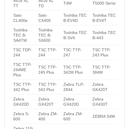
9416 XL
9416 XL
T4M
T5000 Serisi
TT
TD
Sato
Sato
Toshiba TEC
Toshiba TEC
CL400e
CX400
B-EV4D
B-EV4T
Toshiba
Toshiba
Toshiba TEC
Toshiba TEC
TEC B-
TEC B-
B-SV4
B-443
SA4TM
SX600
TSC TDP-
TSC TTP-
TSC TTP-
TSC TTP-
244
244
247
243 Plus
TSC TTP-
TSC TTP-
TSC TTP-
TSC TTP-
244ME
245 Plus
342M Plus
384M
Plus
TSC TTP-
TSC TTP-
Zebra TLP-
Zebra
342 Plus
343 Plus
2844
GK420T
Zebra
Zebra
Zebra
Zebra
GK420D
GX420T
GX420D
GX430T
Zebra S-
Zebra ZM-
Zebra ZM-
ZEBRA S4M
600
400
600
Zebra 110i