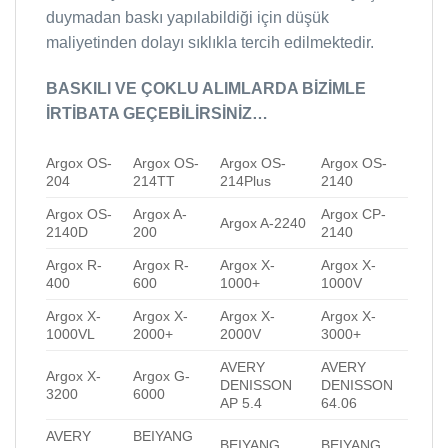
duymadan baskı yapılabildiği için düşük
maliyetinden dolayı sıklıkla tercih edilmektedir.
BASKILI VE ÇOKLU ALIMLARDA BİZİMLE
İRTİBATA GEÇEBİLİRSİNİZ…
Argox OS-
Argox OS-
Argox OS-
Argox OS-
204
214TT
214Plus
2140
Argox OS-
Argox A-
Argox CP-
Argox A-2240
2140D
200
2140
Argox R-
Argox R-
Argox X-
Argox X-
400
600
1000+
1000V
Argox X-
Argox X-
Argox X-
Argox X-
1000VL
2000+
2000V
3000+
AVERY
AVERY
Argox X-
Argox G-
DENISSON
DENISSON
3200
6000
AP 5.4
64.06
AVERY
BEIYANG
BEIYANG
BEIYANG