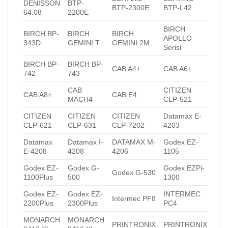
DENISSON
BTP-
BTP-2300E
BTP-L42
64.08
2200E
BIRCH
BIRCH BP-
BIRCH
BIRCH
APOLLO
343D
GEMINI T
GEMINI 2M
Serisi
BIRCH BP-
BIRCH BP-
CAB A4+
CAB A6+
742
743
CAB
CITIZEN
CAB A8+
CAB E4
MACH4
CLP-521
CITIZEN
CITIZEN
CITIZEN
Datamax E-
CLP-621
CLP-631
CLP-7202
4203
Datamax
Datamax I-
DATAMAX M-
Godex EZ-
E-4208
4208
4206
1105
Godex EZ-
Godex G-
Godex EZPi-
Godex G-530
1100Plus
500
1300
Godex EZ-
Godex EZ-
INTERMEC
Intermec PF8
2200Plus
2300Plus
PC4
MONARCH
MONARCH
PRINTRONIX
PRINTRONIX