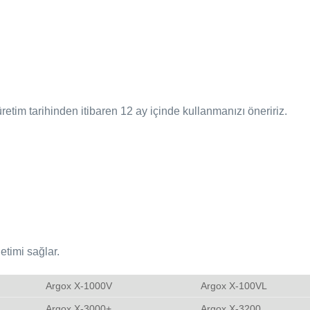
etim tarihinden itibaren 12 ay içinde kullanmanızı öneririz.
etimi sağlar.
Argox X-1000V
Argox X-100VL
Argox X-3000+
Argox X-3200