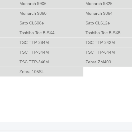
Monarch 9906
Monarch 9825
Monarch 9860
Monarch 9864
Sato CL608e
Sato CL612e
Toshiba Tec B-SX4
Toshiba Tec B-SX5
TSC TTP-384M
TSC TTP-342M
TSC TTP-344M
TSC TTP-644M
TSC TTP-346M
Zebra ZM400
Zebra 105SL