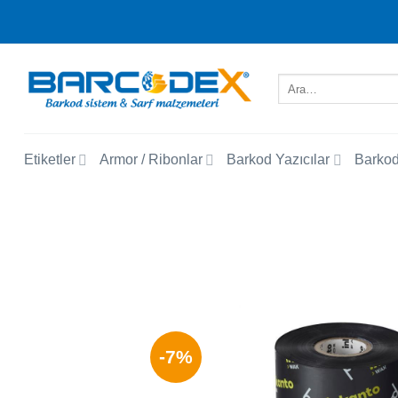
İçeriğe
atla
Ara:
Etiketler
Armor / Ribonlar
Barkod Yazıcılar
Barkod
-7%