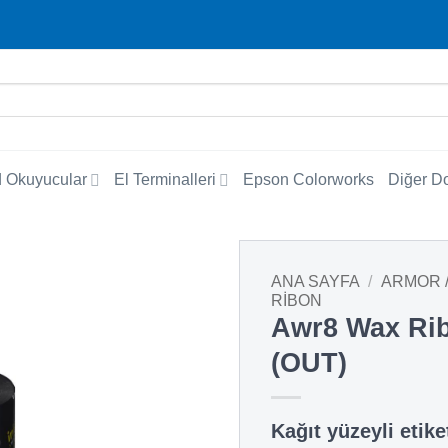
 Okuyucular
El Terminalleri
Epson Colorworks
Diğer D
ANA SAYFA
/
ARMOR 
RIBON
Awr8 Wax Ri
(OUT)
Kağıt yüzeyli etike