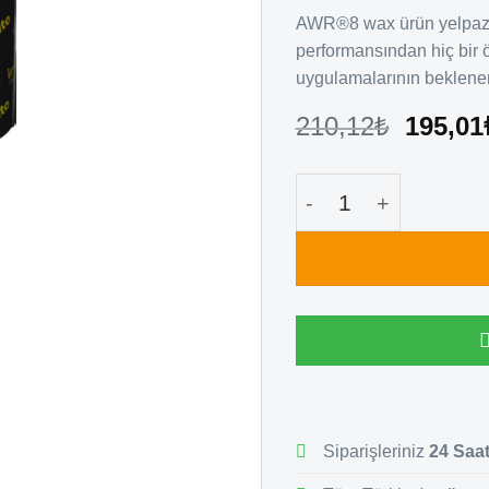
AWR®8 wax ürün yelpazesi
performansından hiç bir
uygulamalarının beklenen 
Orijinal
210,12
₺
195,01
fiyat:
210,12
Awr8 Wax Ribon Si
Siparişleriniz
24 Saa