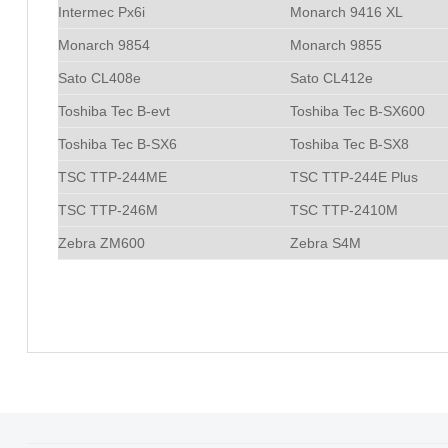
Intermec Px6i
Monarch 9416 XL
Monarch 9854
Monarch 9855
Sato CL408e
Sato CL412e
Toshiba Tec B-evt
Toshiba Tec B-SX600
Toshiba Tec B-SX6
Toshiba Tec B-SX8
TSC TTP-244ME
TSC TTP-244E Plus
TSC TTP-246M
TSC TTP-2410M
Zebra ZM600
Zebra S4M