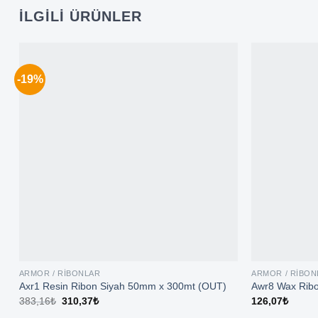
İLGILI ÜRÜNLER
-19%
ARMOR / RIBONLAR
ARMOR / RIBON
Axr1 Resin Ribon Siyah 50mm x 300mt (OUT)
Awr8 Wax Rib
Orijinal
Şu
383,16
₺
310,37
₺
126,07
₺
fiyat:
andaki