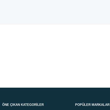
siz Kargo
Koşuls
ve üzeri siparişlerinizde.
Memnuni
Destek
Orijin
ettiğiniz her konuda.
Tüm ürün
ÖNE ÇIKAN KATEGORILER
POPÜLER MARKALAR