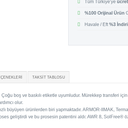
Tüm Türkiye'ye
ücret
%100 Orijinal Ürün
G
Havale / Eft
%3 İndir
EÇENEKLERI
TAKSIT TABLOSU
 Çoğu boş ve baskılı etiketle uyumludur. Mürekkep transferi içi
rdımcı olur.
hızlı büyüyen ürünlerden biri yapmaktadır. ARMOR-IIMAK, Terma
oses geliştirdi ve bu prosesin patentini aldı: AWR 8, SolFree® öze