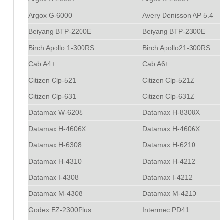
Argox G-6000
Avery Denisson AP 5.4
Beiyang BTP-2200E
Beiyang BTP-2300E
Birch Apollo 1-300RS
Birch Apollo21-300RS
Cab A4+
Cab A6+
Citizen Clp-521
Citizen Clp-521Z
Citizen Clp-631
Citizen Clp-631Z
Datamax W-6208
Datamax H-8308X
Datamax H-4606X
Datamax H-4606X
Datamax H-6308
Datamax H-6210
Datamax H-4310
Datamax H-4212
Datamax I-4308
Datamax I-4212
Datamax M-4308
Datamax M-4210
Godex EZ-2300Plus
Intermec PD41