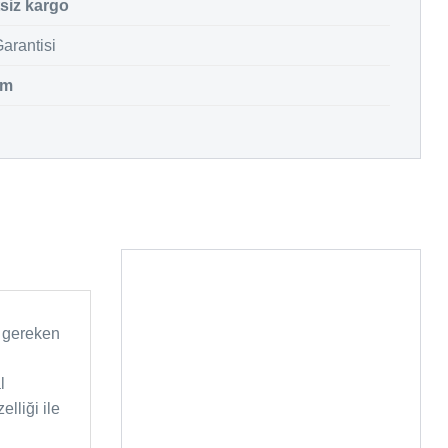
siz kargo
arantisi
im
n gereken
l
lliği ile