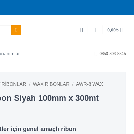
0,00
₺
onanımlar
0850 303 8845
/ RIBONLAR
/
WAX RIBONLAR
/
AWR-8 WAX
bon Siyah 100mm x 300mt
tler için genel amaçlı ribon