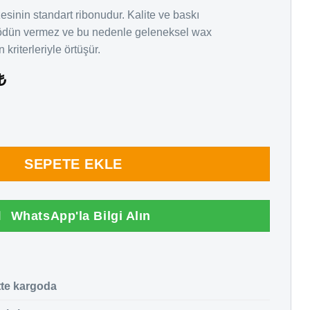
nin standart ribonudur. Kalite ve baskı
 ödün vermez ve bu nedenle geleneksel wax
kriterleriyle örtüşür.
Şu
₺
andaki
₺.
fiyat:
yah 100mm x 300mt (OUT) adet
195,01₺.
SEPETE EKLE
WhatsApp'la Bilgi Alın
tte kargoda