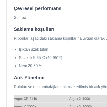
Çevresel performans
Solfree
Saklama koşulları
Ribonları aşağıdaki saklama koşullarına uygun olarak ür
Işıktan uzak tutun
Sıcaklık 5-35°C (40-95°F)
Nem 20-80 %
Atık Yönetimi
Ruloları ve rulo ambalajları optimize edilmiş bir atık yön
Argox CP-2140
Argox X-1000+
Argox X-2000+
Argox X-2000V