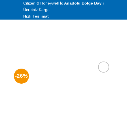
İçeriğe
Citizen & Honeywell
İç Anadolu Bölge Bayii
Ücretsiz Kargo
atla
Hızlı Teslimat
-26%