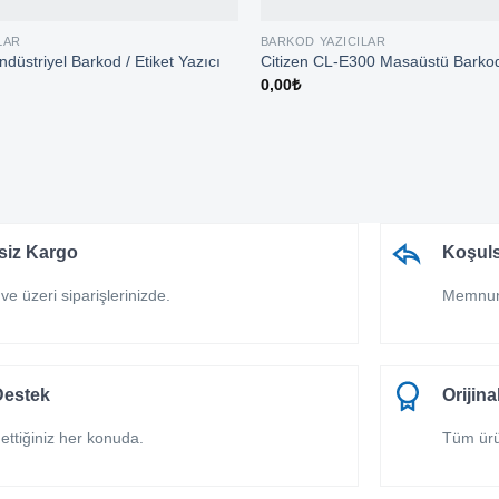
LAR
BARKOD YAZICILAR
üstriyel Barkod / Etiket Yazıcı
Citizen CL-E300 Masaüstü Barkod 
0,00
₺
siz Kargo
Koşuls
ve üzeri siparişlerinizde.
Memnuni
Destek
Orijin
ettiğiniz her konuda.
Tüm ürün