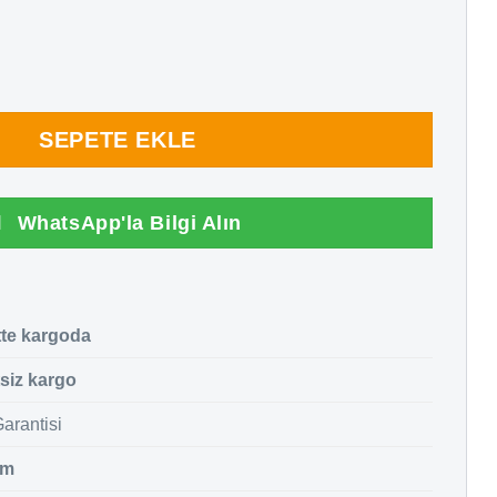
düstriyel Barkod / Etiket Yazıcı adet
SEPETE EKLE
WhatsApp'la Bilgi Alın
tte kargoda
siz kargo
arantisi
im