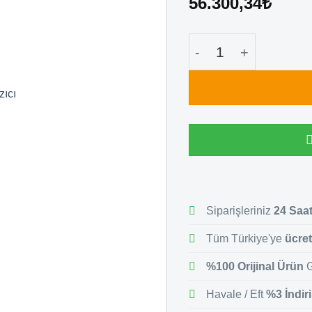
56.300,34
₺
Citizen CL-S6621 En
Siparişleriniz
24 Saa
Tüm Türkiye'ye
ücret
%100 Orijinal Ürün
G
Havale / Eft
%3 İndir