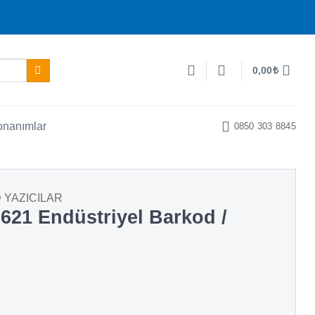
0,00
₺
onanımlar
0850 303 8845
 YAZICILAR
621 Endüstriyel Barkod /