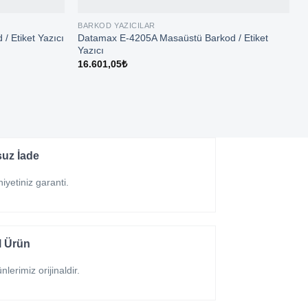
BARKOD YAZICILAR
B
Datamax E-4205A Masaüstü Barkod / Etiket
/ Etiket Yazıcı
M
Yazıcı
2
16.601,05
₺
uz İade
yetiniz garanti.
al Ürün
lerimiz orijinaldir.