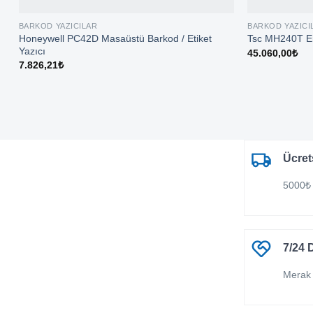
BARKOD YAZICILAR
BARKOD YAZICI
Honeywell PC42D Masaüstü Barkod / Etiket
Tsc MH240T End
Yazıcı
45.060,00
₺
7.826,21
₺
Ücret
5000₺ 
7/24 
Merak 