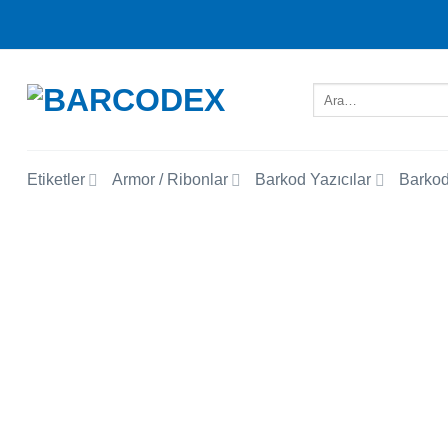
İçeriğe
atla
Ara:
Etiketler
Armor / Ribonlar
Barkod Yazıcılar
Barkod