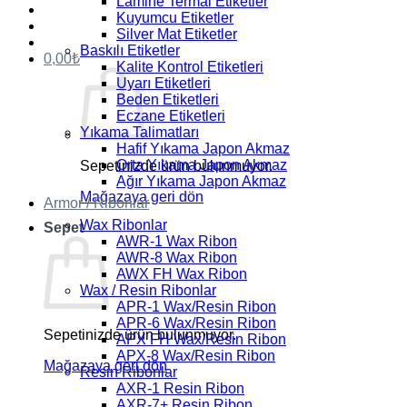
Lamine Termal Etiketler
Kuyumcu Etiketler
Silver Mat Etiketler
Baskılı Etiketler
0,00
₺
Kalite Kontrol Etiketleri
Uyarı Etiketleri
Beden Etiketleri
Eczane Etiketleri
Yıkama Talimatları
Hafif Yıkama Japon Akmaz
Orta Yıkama Japon Akmaz
Sepetinizde ürün bulunmuyor.
Ağır Yıkama Japon Akmaz
Mağazaya geri dön
Armor / Ribonlar
Wax Ribonlar
Sepet
AWR-1 Wax Ribon
AWR-8 Wax Ribon
AWX FH Wax Ribon
Wax / Resin Ribonlar
APR-1 Wax/Resin Ribon
APR-6 Wax/Resin Ribon
Sepetinizde ürün bulunmuyor.
APX FH Wax/Resin Ribon
APX-8 Wax/Resin Ribon
Mağazaya geri dön
Resin Ribonlar
AXR-1 Resin Ribon
AXR-7+ Resin Ribon