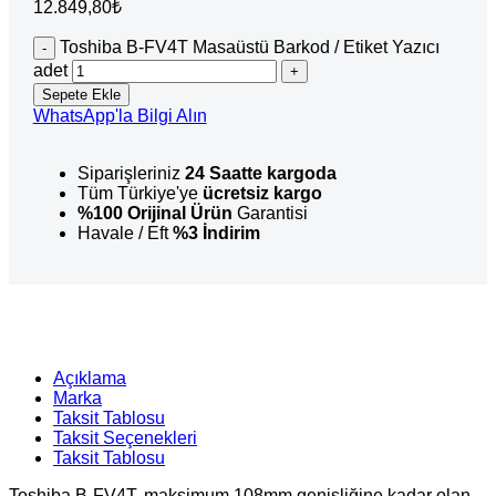
12.849,80
₺
Toshiba B-FV4T Masaüstü Barkod / Etiket Yazıcı
adet
Sepete Ekle
WhatsApp'la Bilgi Alın
Siparişleriniz
24 Saatte kargoda
Tüm Türkiye'ye
ücretsiz kargo
%100 Orijinal Ürün
Garantisi
Havale / Eft
%3 İndirim
Açıklama
Marka
Taksit Tablosu
Taksit Seçenekleri
Taksit Tablosu
Toshiba B-FV4T, maksimum 108mm genişliğine kadar olan