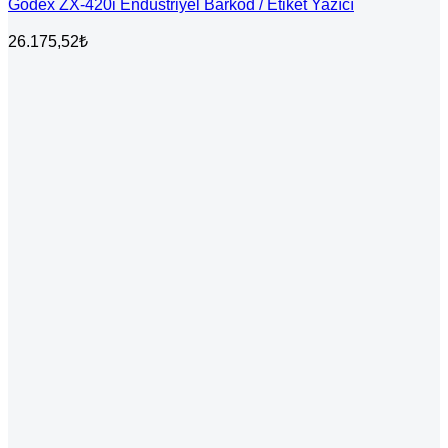
Godex ZX-420i Endüstriyel Barkod / Etiket Yazıcı
26.175,52
₺