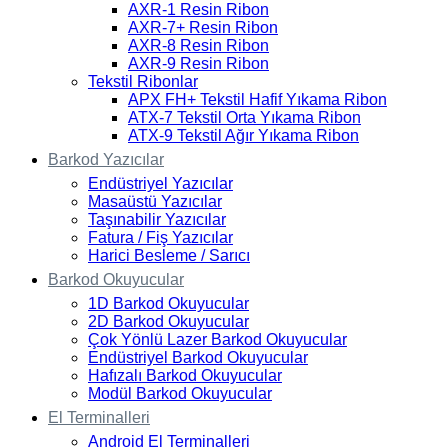
AXR-1 Resin Ribon
AXR-7+ Resin Ribon
AXR-8 Resin Ribon
AXR-9 Resin Ribon
Tekstil Ribonlar
APX FH+ Tekstil Hafif Yıkama Ribon
ATX-7 Tekstil Orta Yıkama Ribon
ATX-9 Tekstil Ağır Yıkama Ribon
Barkod Yazıcılar
Endüstriyel Yazıcılar
Masaüstü Yazıcılar
Taşınabilir Yazıcılar
Fatura / Fiş Yazıcılar
Harici Besleme / Sarıcı
Barkod Okuyucular
1D Barkod Okuyucular
2D Barkod Okuyucular
Çok Yönlü Lazer Barkod Okuyucular
Endüstriyel Barkod Okuyucular
Hafızalı Barkod Okuyucular
Modül Barkod Okuyucular
El Terminalleri
Android El Terminalleri