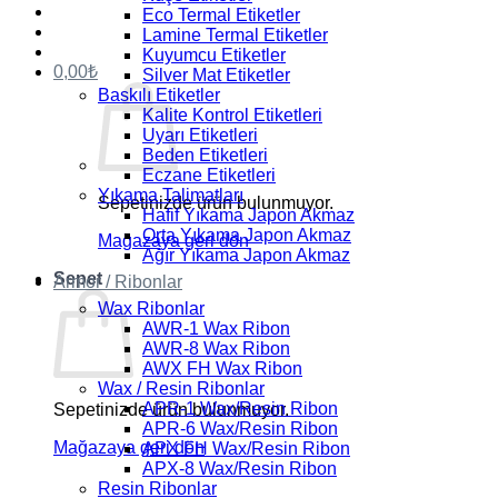
Eco Termal Etiketler
Lamine Termal Etiketler
Kuyumcu Etiketler
0,00
₺
Silver Mat Etiketler
Baskılı Etiketler
Kalite Kontrol Etiketleri
Uyarı Etiketleri
Beden Etiketleri
Eczane Etiketleri
Yıkama Talimatları
Sepetinizde ürün bulunmuyor.
Hafif Yıkama Japon Akmaz
Orta Yıkama Japon Akmaz
Mağazaya geri dön
Ağır Yıkama Japon Akmaz
Sepet
Armor / Ribonlar
Wax Ribonlar
AWR-1 Wax Ribon
AWR-8 Wax Ribon
AWX FH Wax Ribon
Wax / Resin Ribonlar
APR-1 Wax/Resin Ribon
Sepetinizde ürün bulunmuyor.
APR-6 Wax/Resin Ribon
Mağazaya geri dön
APX FH Wax/Resin Ribon
APX-8 Wax/Resin Ribon
Resin Ribonlar