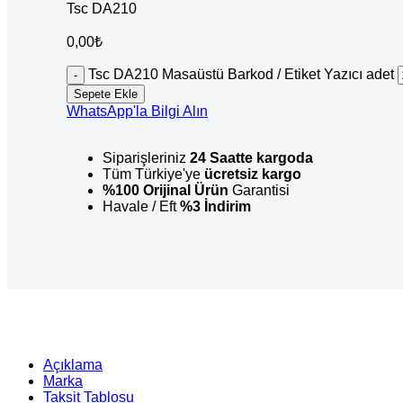
Tsc DA210
0,00
₺
Tsc DA210 Masaüstü Barkod / Etiket Yazıcı adet
Sepete Ekle
WhatsApp'la Bilgi Alın
Siparişleriniz
24 Saatte kargoda
Tüm Türkiye'ye
ücretsiz kargo
%100 Orijinal Ürün
Garantisi
Havale / Eft
%3 İndirim
Açıklama
Marka
Taksit Tablosu