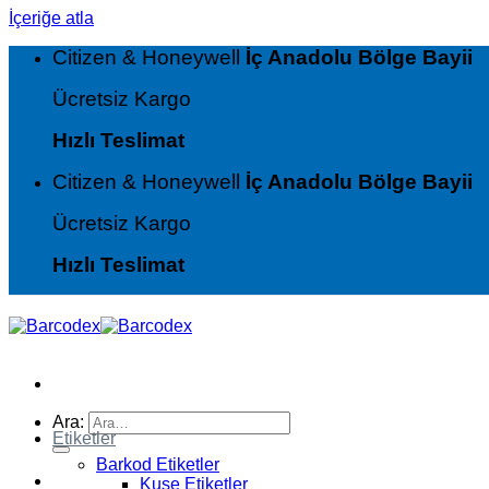
İçeriğe atla
Citizen & Honeywell
İç Anadolu Bölge Bayii
Ücretsiz Kargo
Hızlı Teslimat
Citizen & Honeywell
İç Anadolu Bölge Bayii
Ücretsiz Kargo
Hızlı Teslimat
Ara:
Etiketler
Barkod Etiketler
Kuşe Etiketler