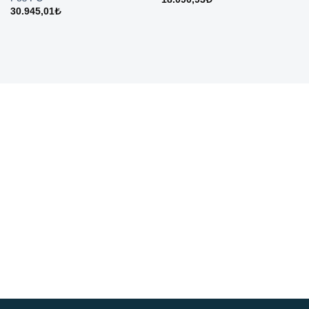
30.945,01
₺
Ücretsiz Kargo
Koşulsuz İade
5000₺ ve üzeri
Memnuniyetiniz garanti.
siparişlerinizde.
7/24 Destek
Orijinal Ürün
Merak ettiğiniz her konuda.
Tüm ürünlerimiz orijinaldir.