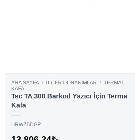
ANA SAYFA
/
DIĞER DONANIMLAR
/
TERMAL
KAFA
Tsc TA 300 Barkod Yazıcı İçin Terma
Kafa
HRWZBDGP
13.806,24
₺