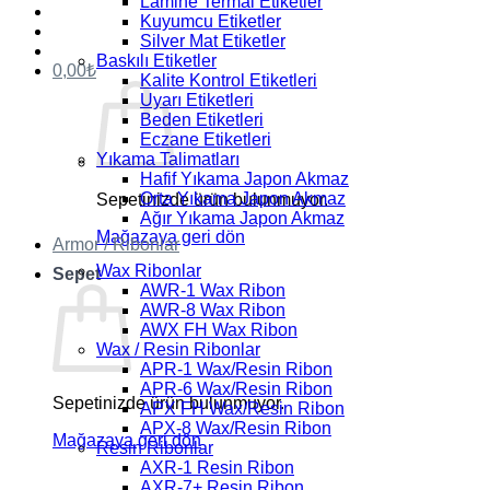
Lamine Termal Etiketler
Kuyumcu Etiketler
Silver Mat Etiketler
Baskılı Etiketler
0,00
₺
Kalite Kontrol Etiketleri
Uyarı Etiketleri
Beden Etiketleri
Eczane Etiketleri
Yıkama Talimatları
Hafif Yıkama Japon Akmaz
Orta Yıkama Japon Akmaz
Sepetinizde ürün bulunmuyor.
Ağır Yıkama Japon Akmaz
Mağazaya geri dön
Armor / Ribonlar
Wax Ribonlar
Sepet
AWR-1 Wax Ribon
AWR-8 Wax Ribon
AWX FH Wax Ribon
Wax / Resin Ribonlar
APR-1 Wax/Resin Ribon
APR-6 Wax/Resin Ribon
Sepetinizde ürün bulunmuyor.
APX FH Wax/Resin Ribon
APX-8 Wax/Resin Ribon
Mağazaya geri dön
Resin Ribonlar
AXR-1 Resin Ribon
AXR-7+ Resin Ribon