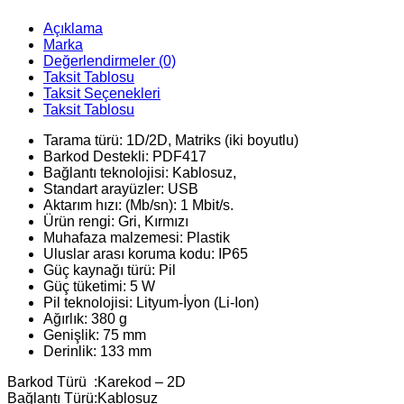
Açıklama
Marka
Değerlendirmeler (0)
Taksit Tablosu
Taksit Seçenekleri
Taksit Tablosu
Tarama türü: 1D/2D, Matriks (iki boyutlu)
Barkod Destekli: PDF417
Bağlantı teknolojisi: Kablosuz,
Standart arayüzler: USB
Aktarım hızı: (Mb/sn): 1 Mbit/s.
Ürün rengi: Gri, Kırmızı
Muhafaza malzemesi: Plastik
Uluslar arası koruma kodu: IP65
Güç kaynağı türü: Pil
Güç tüketimi: 5 W
Pil teknolojisi: Lityum-İyon (Li-Ion)
Ağırlık: 380 g
Genişlik: 75 mm
Derinlik: 133 mm
Barkod Türü
:
Karekod – 2D
Bağlantı Türü
:
Kablosuz